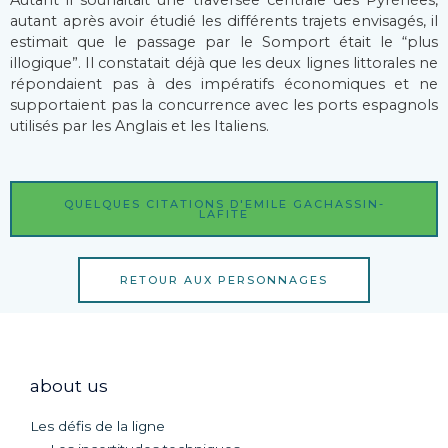
Autant il souhaitait une traversée centrale des Pyrénées,
autant après avoir étudié les différents trajets envisagés, il
estimait que le passage par le Somport était le “plus
illogique”. Il constatait déjà que les deux lignes littorales ne
répondaient pas à des impératifs économiques et ne
supportaient pas la concurrence avec les ports espagnols
utilisés par les Anglais et les Italiens.
QUELQUES CITATIONS D'EMILE GACHASSIN-
LAFITE
RETOUR AUX PERSONNAGES
about us
Les défis de la ligne