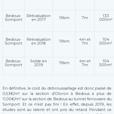
Bedous-
Réévaluation
133
19km
7m
Somport
en 2017
000m²
Bedous-
Réévaluation
4m et
104
19km
Somport
en 2018
7m
500m²
Bedous-
Solde en
4m et
104
19km
Somport
2019
7m
500m²
En définitive, le coût du débroussaillage est donc passé de
0,53€/m² sur la section d’Oloron à Bedous à plus de
11,00€/m² sur la section de Bedous au tunnel ferroviaire du
Somport. Et ce n’est pas fini ! En effet, depuis 2019, les
études sont au ralenti et ont pris du retard. Pendant ce