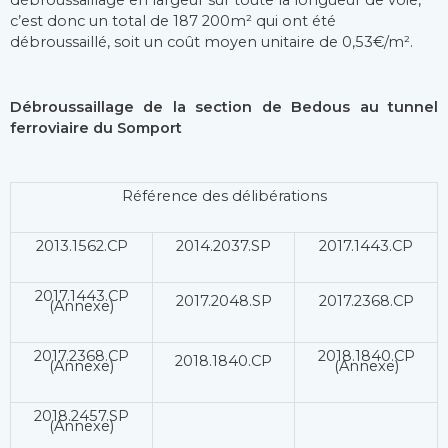
débroussaillage en largeur sur toute la longueur de voie,
c’est donc un total de 187 200m² qui ont été
débroussaillé, soit un coût moyen unitaire de 0,53€/m².
Débroussaillage de la section de Bedous au tunnel
ferroviaire du Somport
Référence des délibérations
2013.1562.CP
2014.2037.SP
2017.1443.CP
2017.1443.CP
2017.2048.SP
2017.2368.CP
(Annexe)
2017.2368.CP
2018.1840.CP
2018.1840.CP
(Annexe)
(Annexe)
2018.2457.SP
(Annexe)