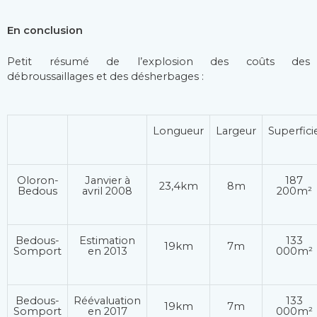
En conclusion
Petit résumé de l’explosion des coûts des
débroussaillages et des désherbages :
Longueur
Largeur
Superfici
Oloron-
Janvier à
187
23,4km
8m
Bedous
avril 2008
200m²
Bedous-
Estimation
133
19km
7m
Somport
en 2013
000m²
Bedous-
Réévaluation
133
19km
7m
Somport
en 2017
000m²