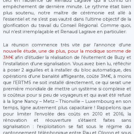
ceci en l’absence de Renaud Lagrave qui a connu un
empêchement de dernière minute. Le rythme était bien
plus soutenu, notre maître de cérémonie est allé à
l’essentiel et ne s’est pas vautré dans l’ultime objectif de la
glorification du travail du Conseil Régional. Comme quoi,
nul n’est irremplaçable et Renaud Lagrave en particulier.
La réunion commence très vite par l’annonce d’une
nouvelle étude, une de plus, pour la modique somme de
3M€
afin d’étudier la réalisation de l’évitement de Buzy et
l’installation d’une signalisation. Vous avez bien lu, réfléchir
à poser 2 aiguilles et à installer du bloc automatique, des
opérations d’une banalité affligeante, coûte 3M€, à moins
que l’ERTMS ne soit installé directement, ce qui serait une
première mondiale de mettre un système si complexe et
si coûteux pour si peu de voyageurs et qui avait été refusé
à la ligne Nancy – Metz – Thionville – Luxembourg en son
temps, ligne autrement plus capacitaire ! Rappelons que
pour limiter l’envolée des coûts en 2010 et 2016, la
rénovation et réouverture s’étaient faites sans
signalisation : l’exploitation se fait sous le régime du
cantonnement téléphonique entre Pau et Oloron et sous