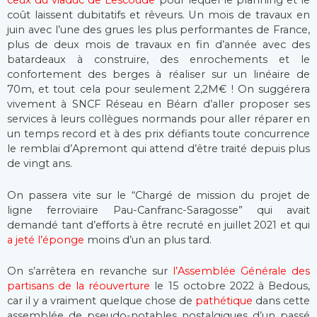
ceux du viaduc de Lescoude
pour lequel le planning et le
coût laissent dubitatifs et rêveurs. Un mois de travaux en
juin avec l’une des grues les plus performantes de France,
plus de deux mois de travaux en fin d’année avec des
batardeaux à construire, des enrochements et le
confortement des berges à réaliser sur un linéaire de
70m, et tout cela pour seulement 2,2M€ ! On suggérera
vivement à SNCF Réseau en Béarn d’aller proposer ses
services à leurs collègues normands pour aller réparer en
un temps record et à des prix défiants toute concurrence
le remblai d’Apremont qui attend d’être traité depuis plus
de vingt ans.
On passera vite sur le “Chargé de mission du projet de
ligne ferroviaire Pau-Canfranc-Saragosse” qui avait
demandé tant d’efforts à être recruté en juillet 2021 et qui
a jeté l’éponge
moins d’un an plus tard.
On s’arrêtera en revanche sur
l’Assemblée Générale des
partisans de la réouverture
le 15 octobre 2022 à Bedous,
car il y a vraiment quelque chose de
pathétique
dans cette
assemblée de pseudo-notables nostalgiques d’un passé