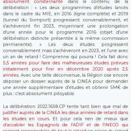
absolument consternante
dans le contenu de la
délibération : « Les deux programmes d’études lancés
dans le cadre du MIE, en 2016 (ligne complète) et 2019
(tunnel du Somport) progressent convenablement, et
s’achèveront fin 2023, moyennant une prolongation
d’une année pour le programme 2016 (objet d’une
délibération distincte présentée à la même commission
permanente). » Les deux études progressent
convenablement mais s’achèveront en 2023, et l’une avec
un an de retard ! Comprenne qui pourra ! Cela fait donc
5,5 années pour faire des malheureuses études prévues
initialement pour finir en décembre 2020 après 2,5
années
. Avec une telle déconvenue, la Région ose encore
déposer un dossier auprès de la CINEA pour demander
une année supplémentaire d’études et obtenir 5M€ de
plus : c’est absolument pitoyable.
La délibération 2022.1658.CP tente tant bien que mal de
justifier auprès de la CINEA les deux années de retard dans
les études en cours
. Et pour cela rien de mieux que
d’accabler les Espagnols de l’ADIF et de l’INECO qui
seraient responsables de tout le retard
en raison du retard