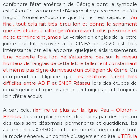
confondre l’état américain de Géorgie dont le symbole
est GA en Gouvernement d’Aragon, il n’y a vraiment qu’à la
Région Nouvelle-Aquitaine que l’on en est capable…
Au
final, tout cela fait très brouillon et donne le sentiment
que ces études à rallonge n’intéressent plus personne et
ne se termineront jamais.
La version en anglais de la lettre
jointe qui fut envoyée à la CINEA en 2020 est très
intéressante car elle apporte quelques éclaircissements.
Une nouvelle fois, l’on ne s’attardera pas sur le niveau
honteux de l’anglais de cette lettre tellement consternant
et même pas digne du niveau d’un collégien de 6ème.
On
comprend en filigrane que
les relations furent très
difficiles entre ADIF et SNCF Réseau
lors des études de
convergence et que les choix techniques sont toujours
loin d’être acquis.
A part cela,
rien ne va plus sur la ligne Pau – Oloron –
Bedous
. Les remplacements des trains par des cars ou
des taxis sont désormais permanents et quotidiens, les
automotrices X73500 sont dans un état déplorable, tout
le mode s’énerve, un comité d’usagers en colère,
« TER, la