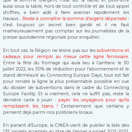
que la somme d’argent mise sur la table, et peut-être
aussi sous la table, hors de tout contrôle et de tout appel
d’offres, a bien aidé à faire avancer rapidement les
travaux…
Reste à connaître la somme d’argent dépensée
:
c’est toujours un secret bien gardé et il ne faut
malheureusement pas compter sur les journalistes de la
presse quotidienne régionale pour enquêter.
En tout cas, la Région ne lésine pas sur les
subventions et
cadeaux pour remplir au mieux cette ligne ferroviaire
.
Entre la fête du fromage qui aura lieu à Canfranc le 30
juillet 2022, les 30% de réduction pour l’abonnement et le
stand démesuré au Connecting Europe Days, tout est fait
pour rendre la ligne la plus présentable possible en vue
du dossier de subventions dans le cadre du Connecting
Europe Facility. Et si vraiment, cela ne suffit pas, reste la
dernière carte à jouer :
payer les voyageurs pour qu’ils
remplissent les trains !
Certainement que certains y
pensent déjà parmi nos politiciens locaux.
En parlant d’Europe, la CINEA vient de publier la liste des
135 projets acceptés au titre de l’appel à projet 2021-2022.