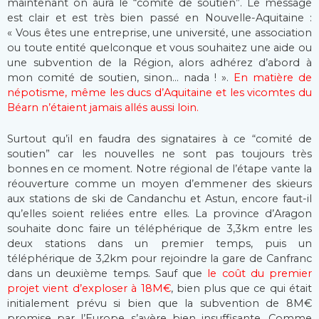
maintenant on aura le “comité de soutien”. Le message
est clair et est très bien passé en Nouvelle-Aquitaine :
« Vous êtes une entreprise, une université, une association
ou toute entité quelconque et vous souhaitez une aide ou
une subvention de la Région, alors adhérez d’abord à
mon comité de soutien, sinon… nada ! ».
En matière de
népotisme, même les ducs d’Aquitaine et les vicomtes du
Béarn n’étaient jamais allés aussi loin.
Surtout qu’il en faudra des signataires à ce “comité de
soutien” car les nouvelles ne sont pas toujours très
bonnes en ce moment. Notre régional de l’étape vante la
réouverture comme un moyen d’emmener des skieurs
aux stations de ski de Candanchu et Astun, encore faut-il
qu’elles soient reliées entre elles. La province d’Aragon
souhaite donc faire un téléphérique de 3,3km entre les
deux stations dans un premier temps, puis un
téléphérique de 3,2km pour rejoindre la gare de Canfranc
dans un deuxième temps. Sauf que
le coût du premier
projet vient d’exploser à 18M€
, bien plus que ce qui était
initialement prévu si bien que la subvention de 8M€
promise par l’Europe s’avère bien insuffisante. Comme