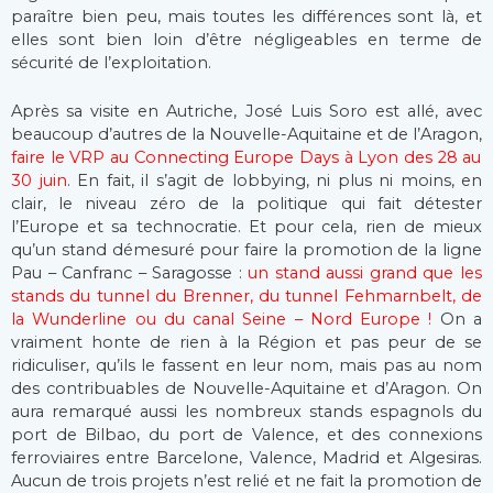
paraître bien peu, mais toutes les différences sont là, et
elles sont bien loin d’être négligeables en terme de
sécurité de l’exploitation.
Après sa visite en Autriche, José Luis Soro est allé, avec
beaucoup d’autres de la Nouvelle-Aquitaine et de l’Aragon,
faire le VRP au Connecting Europe Days à Lyon des 28 au
30 juin
. En fait, il s’agit de lobbying, ni plus ni moins, en
clair, le niveau zéro de la politique qui fait détester
l’Europe et sa technocratie. Et pour cela, rien de mieux
qu’un stand démesuré pour faire la promotion de la ligne
Pau – Canfranc – Saragosse :
un stand aussi grand que les
stands du tunnel du Brenner, du tunnel Fehmarnbelt, de
la Wunderline ou du canal Seine – Nord Europe !
On a
vraiment honte de rien à la Région et pas peur de se
ridiculiser, qu’ils le fassent en leur nom, mais pas au nom
des contribuables de Nouvelle-Aquitaine et d’Aragon. On
aura remarqué aussi les nombreux stands espagnols du
port de Bilbao, du port de Valence, et des connexions
ferroviaires entre Barcelone, Valence, Madrid et Algesiras.
Aucun de trois projets n’est relié et ne fait la promotion de