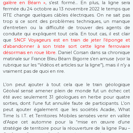
galère en Béarn »
, s’est formé… En plus, la ligne sera
fermée du 24 octobre au 13 novembre 2022 le temps que
RTE change quelques câbles électriques. On ne sait pas
trop si ce sont des problèmes techniques, un manque
d’entretien ou la difficulté de trouver des agents de
conduite qui expliquent tout cela. En tout cas, il est clair
que
SNCF Voyageurs est en train de jeter l’éponge et
d’abandonner à son triste sort cette ligne ferroviaire
désormais en roue libre
. Daniel Corsan dans sa chronique
matinale sur France Bleu Béarn Bigorre s’en amuse (voir la
rubrique sur les “Vidéos et articles sur la ligne”), mais il n’y a
vraiment pas de quoi en rire.
L’on peut ajouter à tout cela que le train géologique
Géolval sensé amener plein de monde fut un échec cet
été avec seulement 31 géologues en herbe pour quatre
sorties, dont l’une fut annulée faute de participants. L’on
peut ajouter également que les sociétés Acadie, What
Time Is I.T. et Territoires Mobiles sensées venir en vallée
d’Aspe cet automne pour la “mise en œuvre d’une
stratégie de territoire pour la réouverture de la ligne Pau –