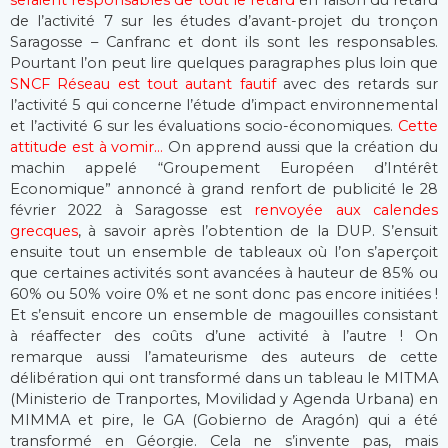
de l’activité 7 sur les études d’avant-projet du tronçon
Saragosse – Canfranc et dont ils sont les responsables.
Pourtant l’on peut lire quelques paragraphes plus loin que
SNCF Réseau est tout autant fautif
avec des retards sur
l’activité 5 qui concerne l’étude d’impact environnemental
et l’activité 6 sur les évaluations socio-économiques.
Cette
attitude est à vomir…
On apprend aussi que la création du
machin appelé “Groupement Européen d’Intérêt
Economique” annoncé à grand renfort de publicité le 28
février 2022 à Saragosse est
renvoyée aux calendes
grecques
, à savoir après l’obtention de la DUP. S’ensuit
ensuite tout un ensemble de tableaux où l’on s’aperçoit
que certaines activités sont avancées à hauteur de 85% ou
60% ou 50% voire 0% et ne sont donc pas encore initiées !
Et s’ensuit encore un ensemble de magouilles consistant
à réaffecter des coûts d’une activité à l’autre ! On
remarque aussi l’amateurisme des auteurs de cette
délibération qui ont transformé dans un tableau le MITMA
(Ministerio de Tranportes, Movilidad y Agenda Urbana) en
MIMMA et pire, le GA (Gobierno de Aragón) qui a été
transformé en Géorgie. Cela ne s’invente pas, mais