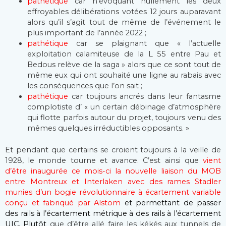
pathétique
car n’évoquant nullement les deux
effroyables délibérations votées 12 jours auparavant
alors qu’il s’agit tout de même de l’événement le
plus important de l’année 2022 ;
pathétique
car se plaignant que « l’actuelle
exploitation calamiteuse de la L 55 entre Pau et
Bedous relève de la saga » alors que ce sont tout de
même eux qui ont souhaité une ligne au rabais avec
les conséquences que l’on sait ;
pathétique
car toujours ancrés dans leur fantasme
complotiste d’ « un certain débinage d’atmosphère
qui flotte parfois autour du projet, toujours venu des
mêmes quelques irréductibles opposants. »
Et pendant que certains se croient toujours à la veille de
1928, le monde tourne et avance. C’est ainsi que
vient
d’être inaugurée ce mois-ci la nouvelle liaison du MOB
entre Montreux et Interlaken avec des rames Stadler
munies d’un bogie révolutionnaire à écartement variable
conçu et fabriqué par Alstom
et permettant de passer
des rails à l’écartement métrique à des rails à l’écartement
UIC
. Plutôt
que d’être allé faire les kékés aux tunnels de