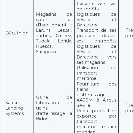
traitants vers ses
entrepôts
Magasins de
logistiques de
sport et
Séville et
d’habillement :
Barcelone
Laruns, Lescar,
Transport de ses
Trè
Décathlon
Tarbes, Orthez,
produits depuis
pro
Tudela, Lérida,
ses entrepôts
Huesca,
logistiques de
Saragosse
Séville et
Barcelone vers
ses magasins
Utilisation du
transport
maritime
Fourniture des
trains
d’atterrissage
Usine de
A400M à Airbus
Safran
fabrication de
Séville
Trè
Landing
trains
Petite production
pro
Systems
d’atterrissage à
exportée par
Bidos
transport
maritime, routier
et aérien