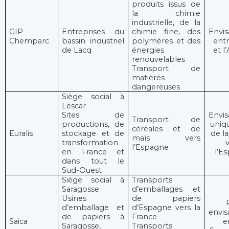
produits issus de
la chimie
industrielle, de la
GIP
Entreprises du
chimie fine, des
Envis
Chemparc
bassin industriel
polymères et des
ent
de Lacq
énergies
et l
renouvelables
Transport de
matières
dangereuses
Siège social à
Lescar
Sites de
Envis
Transport de
productions, de
uniq
céréales et de
Euralis
stockage et de
de l
maïs vers
transformation
l’Espagne
en France et
l’E
dans tout le
Sud-Ouest
Siège social à
Transports
Saragosse
d’emballages et
Usines
de papiers
d’emballage et
d’Espagne vers la
envis
de papiers à
France
Saica
e
Saragosse,
Transports