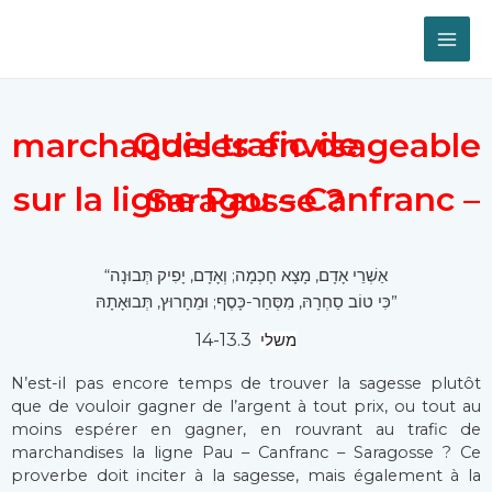
Quel trafic de marchandises envisageable
sur la ligne Pau – Canfranc – Saragosse ?
“אַשְׁרֵי אָדָם, מָצָא חָכְמָה; וְאָדָם, יָפִיק תְּבוּנָה
כִּי טוֹב סַחְרָהּ, מִסְּחַר-כָּסֶף; וּמֵחָרוּץ, תְּבוּאָתָהּ”
14-13.3
משלי
N’est-il pas encore temps de trouver la sagesse plutôt
que de vouloir gagner de l’argent à tout prix, ou tout au
moins espérer en gagner, en rouvrant au trafic de
marchandises la ligne Pau – Canfranc – Saragosse ? Ce
proverbe doit inciter à la sagesse, mais également à la