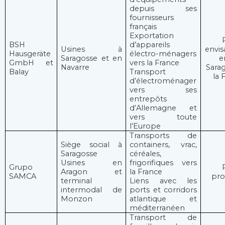
depuis ses
fournisseurs
français
Exportation
BSH
d’appareils
Usines à
envis
Hausgeräte
électro-ménagers
Saragosse et en
e
GmbH et
vers la France
Navarre
Sara
Balay
Transport
la 
d’électroménager
vers ses
entrepôts
d’Allemagne et
vers toute
l’Europe
Transports de
Siège social à
containers, vrac,
Saragosse
céréales,
Usines en
frigorifiques vers
Grupo
Aragon et
la France
SAMCA
pro
terminal
Liens avec les
intermodal de
ports et corridors
Monzon
atlantique et
méditerranéen
Transport de