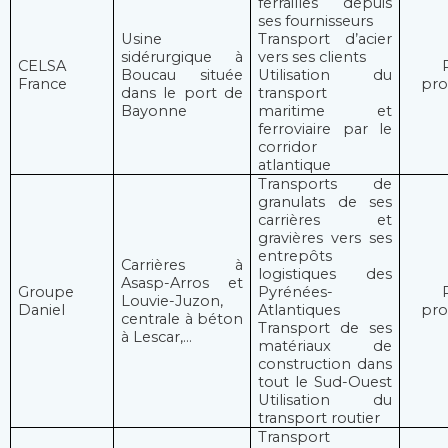
ferrailles depuis
ses fournisseurs
Usine
Transport d’acier
sidérurgique à
vers ses clients
CELSA
Boucau située
Utilisation du
France
pro
dans le port de
transport
Bayonne
maritime et
ferroviaire par le
corridor
atlantique
Transports de
granulats de ses
carrières et
gravières vers ses
entrepôts
Carrières à
logistiques des
Asasp-Arros et
Groupe
Pyrénées-
Louvie-Juzon,
Daniel
Atlantiques
pro
centrale à béton
Transport de ses
à Lescar,…
matériaux de
construction dans
tout le Sud-Ouest
Utilisation du
transport routier
Transport