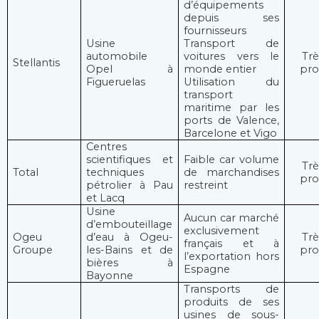
d’équipements
depuis ses
fournisseurs
Usine
Transport de
automobile
voitures vers le
Trè
Stellantis
Opel à
monde entier
pro
Figueruelas
Utilisation du
transport
maritime par les
ports de Valence,
Barcelone et Vigo
Centres
scientifiques et
Faible car volume
Trè
Total
techniques
de marchandises
pro
pétrolier à Pau
restreint
et Lacq
Usine
Aucun car marché
d’embouteillage
exclusivement
Ogeu
d’eau à Ogeu-
Trè
français et à
Groupe
les-Bains et de
pro
l’exportation hors
bières à
Espagne
Bayonne
Transports de
produits de ses
usines de sous-