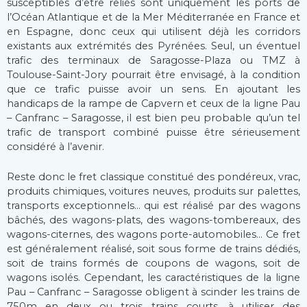
susceptibles d’être reliés sont uniquement les ports de
l’Océan Atlantique et de la Mer Méditerranée en France et
en Espagne, donc ceux qui utilisent déjà les corridors
existants aux extrémités des Pyrénées. Seul, un éventuel
trafic des terminaux de Saragosse-Plaza ou TMZ à
Toulouse-Saint-Jory pourrait être envisagé, à la condition
que ce trafic puisse avoir un sens. En ajoutant les
handicaps de la rampe de Capvern et ceux de la ligne Pau
– Canfranc – Saragosse, il est bien peu probable qu’un tel
trafic de transport combiné puisse être sérieusement
considéré à l’avenir.
Reste donc le fret classique constitué des pondéreux, vrac,
produits chimiques, voitures neuves, produits sur palettes,
transports exceptionnels… qui est réalisé par des wagons
bâchés, des wagons-plats, des wagons-tombereaux, des
wagons-citernes, des wagons porte-automobiles… Ce fret
est généralement réalisé, soit sous forme de trains dédiés,
soit de trains formés de coupons de wagons, soit de
wagons isolés. Cependant, les caractéristiques de la ligne
Pau – Canfranc – Saragosse obligent à scinder les trains de
750m en deux ou trois trains courts, à utiliser des