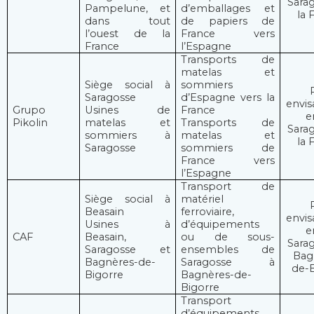
Sara
Pampelune, et
d’emballages et
la 
dans tout
de papiers de
l’ouest de la
France vers
France
l’Espagne
Transports de
matelas et
Siège social à
sommiers
Saragosse
d’Espagne vers la
envis
Grupo
Usines de
France
e
Pikolin
matelas et
Transports de
Sara
sommiers à
matelas et
la 
Saragosse
sommiers de
France vers
l’Espagne
Transport de
Siège social à
matériel
Beasain
ferroviaire,
envis
Usines à
d’équipements
e
CAF
Beasain,
ou de sous-
Sara
Saragosse et
ensembles de
Bag
Bagnères-de-
Saragosse à
de-B
Bigorre
Bagnères-de-
Bigorre
Transport
d’équipements