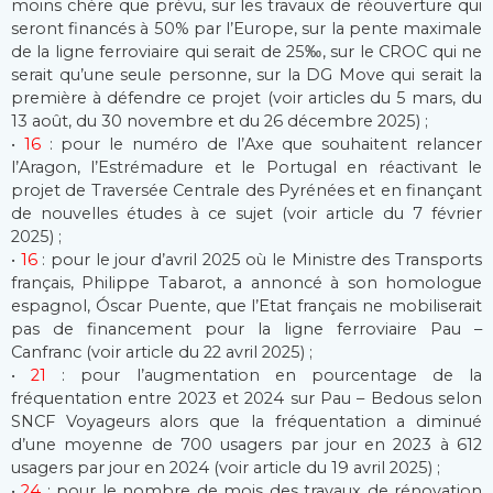
moins chère que prévu, sur les travaux de réouverture qui
seront financés à 50% par l’Europe, sur la pente maximale
de la ligne ferroviaire qui serait de 25‰, sur le CROC qui ne
serait qu’une seule personne, sur la DG Move qui serait la
première à défendre ce projet (voir articles du 5 mars, du
13 août, du 30 novembre et du 26 décembre 2025) ;
•
16
: pour le numéro de l’Axe que souhaitent relancer
l’Aragon, l’Estrémadure et le Portugal en réactivant le
projet de Traversée Centrale des Pyrénées et en finançant
de nouvelles études à ce sujet (voir article du 7 février
2025) ;
•
16
: pour le jour d’avril 2025 où le Ministre des Transports
français, Philippe Tabarot, a annoncé à son homologue
espagnol, Óscar Puente, que l’Etat français ne mobiliserait
pas de financement pour la ligne ferroviaire Pau –
Canfranc (voir article du 22 avril 2025) ;
•
21
: pour l’augmentation en pourcentage de la
fréquentation entre 2023 et 2024 sur Pau – Bedous selon
SNCF Voyageurs alors que la fréquentation a diminué
d’une moyenne de 700 usagers par jour en 2023 à 612
usagers par jour en 2024 (voir article du 19 avril 2025) ;
•
24
: pour le nombre de mois des travaux de rénovation