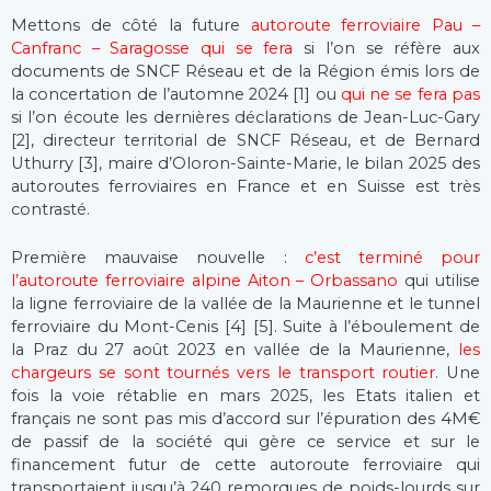
Mettons de côté la future
autoroute ferroviaire Pau –
Canfranc – Saragosse qui se fera
si l’on se réfère aux
documents de SNCF Réseau et de la Région émis lors de
la concertation de l’automne 2024 [1] ou
qui ne se fera pas
si l’on écoute les dernières déclarations de Jean-Luc-Gary
[2], directeur territorial de SNCF Réseau, et de Bernard
Uthurry [3], maire d’Oloron-Sainte-Marie, le bilan 2025 des
autoroutes ferroviaires en France et en Suisse est très
contrasté.
Première mauvaise nouvelle :
c’est terminé pour
l’autoroute ferroviaire alpine Aiton – Orbassano
qui utilise
la ligne ferroviaire de la vallée de la Maurienne et le tunnel
ferroviaire du Mont-Cenis [4] [5]. Suite à l’éboulement de
la Praz du 27 août 2023 en vallée de la Maurienne,
les
chargeurs se sont tournés vers le transport routier
. Une
fois la voie rétablie en mars 2025, les Etats italien et
français ne sont pas mis d’accord sur l’épuration des 4M€
de passif de la société qui gère ce service et sur le
financement futur de cette autoroute ferroviaire qui
transportaient jusqu’à 240 remorques de poids-lourds sur