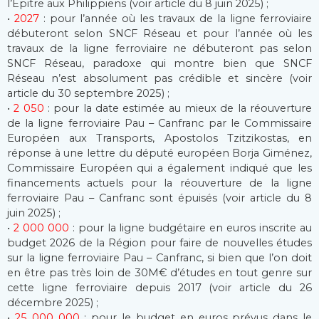
l’Epitre aux Philippiens (voir article du 8 juin 2025) ;
•
2027
: pour l’année où les travaux de la ligne ferroviaire
débuteront selon SNCF Réseau et pour l’année où les
travaux de la ligne ferroviaire ne débuteront pas selon
SNCF Réseau, paradoxe qui montre bien que SNCF
Réseau n’est absolument pas crédible et sincère (voir
article du 30 septembre 2025) ;
•
2 050
: pour la date estimée au mieux de la réouverture
de la ligne ferroviaire Pau – Canfranc par le Commissaire
Européen aux Transports, Apostolos Tzitzikostas, en
réponse à une lettre du député européen Borja Giménez,
Commissaire Européen qui a également indiqué que les
financements actuels pour la réouverture de la ligne
ferroviaire Pau – Canfranc sont épuisés (voir article du 8
juin 2025) ;
•
2 000 000
: pour la ligne budgétaire en euros inscrite au
budget 2026 de la Région pour faire de nouvelles études
sur la ligne ferroviaire Pau – Canfranc, si bien que l’on doit
en être pas très loin de 30M€ d’études en tout genre sur
cette ligne ferroviaire depuis 2017 (voir article du 26
décembre 2025) ;
•
25 000 000
: pour le budget en euros prévus dans le