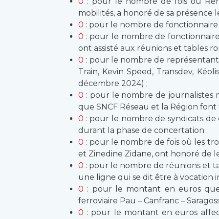
0
: pour le nombre de fois où Ren
mobilités, a honoré de sa présence l
0
: pour le nombre de fonctionnaire 
0
: pour le nombre de fonctionnair
ont assisté aux réunions et tables ro
0
: pour le nombre de représentants 
Train, Kevin Speed, Transdev, Kéoli
décembre 2024) ;
0
: pour le nombre de journalistes n
que SNCF Réseau et la Région font to
0
: pour le nombre de syndicats de 
durant la phase de concertation ;
0
: pour le nombre de fois où les tro
et Zinedine Zidane, ont honoré de le
0
: pour le nombre de réunions et ta
une ligne qui se dit être à vocation 
0
: pour le montant en euros que 
ferroviaire Pau – Canfranc – Saragoss
0
: pour le montant en euros affec