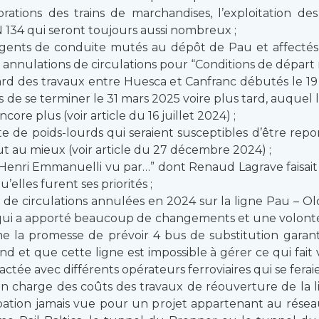
brations des trains de marchandises, l’exploitation d
N 134 qui seront toujours aussi nombreux ;
ents de conduite mutés au dépôt de Pau et affectés à
nnulations de circulations pour “Conditions de départ no
rd des travaux entre Huesca et Canfranc débutés le 19 
 de se terminer le 31 mars 2025 voire plus tard, auquel 
re plus (voir article du 16 juillet 2024) ;
e de poids-lourds qui seraient susceptibles d’être repor
out au mieux (voir article du 27 décembre 2024) ;
 “Henri Emmanuelli vu par…” dont Renaud Lagrave faisait
lles furent ses priorités ;
e circulations annulées en 2024 sur la ligne Pau – Ol
 qui a apporté beaucoup de changements et une volonté d
la promesse de prévoir 4 bus de substitution garantis
d et que cette ligne est impossible à gérer ce qui fait 
actée avec différents opérateurs ferroviaires qui se fera
n charge des coûts des travaux de réouverture de la l
ipation jamais vue pour un projet appartenant au résea