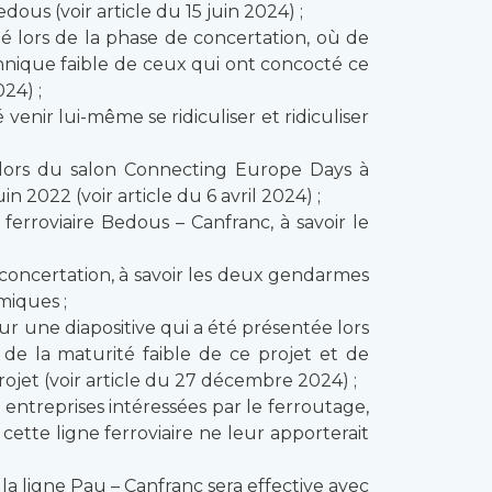
us (voir article du 15 juin 2024) ;
é lors de la phase de concertation, où de
nique faible de ceux qui ont concocté ce
24) ;
enir lui-même se ridiculiser et ridiculiser
 lors du salon Connecting Europe Days à
2022 (voir article du 6 avril 2024) ;
erroviaire Bedous – Canfranc, à savoir le
 concertation, à savoir les deux gendarmes
miques ;
sur une diapositive qui a été présentée lors
e la maturité faible de ce projet et de
ojet (voir article du 27 décembre 2024) ;
 entreprises intéressées par le ferroutage,
ette ligne ferroviaire ne leur apporterait
 la ligne Pau – Canfranc sera effective avec