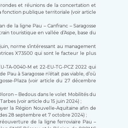
s rondes et réunions de la concertation et
onction publique territoriale (voir article
lan de la ligne Pau – Canfranc – Saragosse
rain touristique en vallée d’Aspe, base du
 juin, norme s’intéressant au management
rices X73500 qui sont le facteur le plus
9-EU-TA-0040-M et 22-EU-TG-PCZ 2022 qui
e Pau à Saragosse n’était pas viable, d’où
agosse-Plaza (voir article du 27 décembre
 Oloron – Bedous dans le volet Mobilités du
bes (voir article du 15 juin 2024) ;
yer la Région Nouvelle-Aquitaine afin de
e des 28 septembre et 7 octobre 2024) ;
éouverture de la ligne ferroviaire Pau –