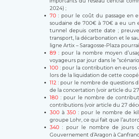
importants du réseau central comm
2024) ;
70
: pour le coût du passage en e
soudaine de 700€ à 70€ a eu un ef
tunnel depuis cette date ; preuv
transport, la décarbonation et le s
ligne Artix – Saragosse-Plaza pourra
89
: pour la nombre moyen d’usage
voyageurs par jour dans le “scénario
100
: pour la contribution en euros 
lors de la liquidation de cette coopéra
112
: pour le nombre de questions d
de la concertation (voir article du 
180
: pour le nombre de contributi
contributions (voir article du 27 dé
300
à
350
: pour le nombre de kil
groupe Lohr, ce qui fait que l’autor
340
: pour le nombre de jours qu
Gouvernement d’Aragon à Canfranc le 