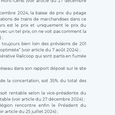
 Mont-Cenis (voir article du 27 décembre
écembre 2024, la baisse de prix du péage
tions de trains de marchandises dans ce
s est le prix et uniquement le prix du
vec un tel prix, on ne voit pas comment la
 ;
toujours bien loin des prévisions de 201
timiste” (voir article du 7 août 2024) ;
opérative Railcoop qui sont partis en fumée
seau dans son rapport déposé sur le site
 la concertation, soit 35% du total des
it rentable selon la vice-présidente du
ntable (voir article du 27 décembre 2024) ;
Région rencontre enfin le Président du
article du 25 juillet 2024) ;