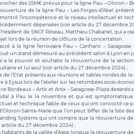
rocher des 25M€ prévus pour la ligne Pau – Oloron – Bedo
éouverture de la ligne Pau – Les-Forges-d’Abel présent
ntré l’incompétence et le niveau intellectuel et tech
récédemment dépensées (voir article du 27 décembre 20
Président de SNCF Réseau, Matthieu Chabanel, qui a osé v
jet lors de la réunion de clôture de la concertation ;
ré à la ligne ferroviaire Pau – Canfranc – Saragosse
loué un stand démesuré au précédent salon à Lyon en juin 
 le pouvoir et souhaite la réouverture de la section f
taine et lui seul (voir article du 27 décembre 2024) ;
 de l’Etat présents aux réunions et tables rondes de la
 à Eysus lors de l’atelier sur les retombées socio-écono
tre Bordeaux – Artix et Artix – Saragosse-Plaza dessinés 
odal à Pau le 14 novembre et qui est symptomatique d
ctuel et technique faible de ceux qui ont concocté ce pr
Oloron-Sainte-Marie que l’on peut biffer de la liste des
 Landing Systems qui ont compris que la réouverture de c
 article du 27 décembre 2024) ;
es habitants de la vallée d’Aspe lorsque la réouverture de