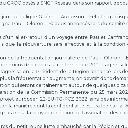
u CROC posés à SNCF Réseau dans son rapport déposé sur
 jour de la ligne Guéret – Aubusson – Felletin qui ris
 ligne Pau – Oloron – Bedous annoncés lors du comité de
 d’un aller-retour d’un voyage entre Pau et Canfranc 
is que la réouverture sera effective et à la conditio
tion de la fréquentation journalière de Pau – Oloron –
 Connexions disponibles sur internet, de 700 usagers 
sagers selon le Président de la Région annoncé lors de
, plus la fréquentation augmente, on devrait donc dem
tion qui seront certainement autour de quelques dizaines
ibération de la Commission Permanente du 25 mars 20
rojet européen 22-EU-TG-PCZ 2022, ainsi des informati
on la manière dont la confidentialité est traitée par la Rég
gnataires à la pitoyable pétition de l’association des par
euros du petit jeune juste embauché par la Région et qui