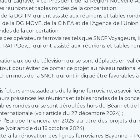
aud Lagrave, Vice-Président de la Région Nouvelle-Aq
es réunions et tables rondes de la concertation ;
de la DGITM qui ont assisté aux réunions et tables ronde
e de la DG MOVE, de la CINEA et de l’Agence de l’Unio
ndes de la concertation ;
des opérateurs ferroviaires tels que SNCF Voyageurs, In
s, RATPDev,… qui ont assisté aux réunions et tables ron
ationaux ou de télévision qui se sont déplacés en vallée
ut pour éviter de porter ce projet au niveau national et
cheminots de la SNCF qui ont indiqué être favorables à 
is futurs ambassadeurs de la ligne ferroviaire, à savoir 
urs présences les réunions et tables rondes de la concer
bles rondes qui se sont déroulées hors du Béarn et de l
internationale (voir article du 27 décembre 2024) ;
l’Europe financera en 2025 au titre des projets du r
e (voir article du 16 octobre 2024) ;
té à la rénovation des lignes ferroviaires Bayonne – P