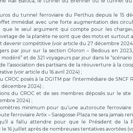
e Rail Baltica, le tunnel du Brenner ou le tunnel du
uros du tunnel ferroviaire du Perthus depuis le 15 d
fet immédiat avec une forte augmentation des circula
e que le seul argument qui compte pour les chargeur
auvetage de la planète ne sont que des mots et surtout a
it devenir compétitive (voir article du 27 décembre 2024)
rs par jour sur la section Oloron – Bedous en 2023, 
 modéré” et de 321 voyageurs par jour dans le “scénario op
de l’association des partisans de la réouverture à la co
tive (voir article du 16 avril 2024) ;
u CROC posés à la DGITM par l’intermédiaire de SNCF Ré
27 décembre 2024) ;
ons du CROC et de ses membres déposés sur le site de
cembre 2024) ;
omètres minimum pour qu’une autoroute ferroviaire so
oute ferroviaire Artix – Saragosse-Plaza ne sera jamais re
’il a fallu attendre pour que le Président de la 
16 juillet après de nombreuses tentatives avortées (voir 