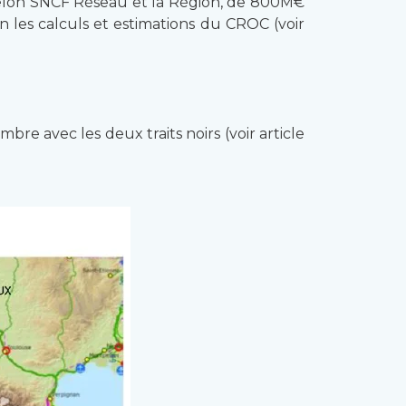
€ selon SNCF Réseau et la Région, de 800M€
 les calculs et estimations du CROC (voir
bre avec les deux traits noirs (voir article