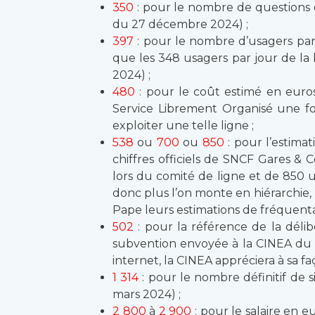
350
: pour le nombre de questions d
du 27 décembre 2024) ;
397
: pour le nombre d’usagers par
que les 348 usagers par jour de la
2024) ;
480
: pour le coût estimé en euros
Service Librement Organisé une fo
exploiter une telle ligne ;
538
ou
700
ou
850
: pour l’estima
chiffres officiels de SNCF Gares &
lors du comité de ligne et de 850 u
donc plus l’on monte en hiérarchie
Pape leurs estimations de fréquenta
502
: pour la référence de la dél
subvention envoyée à la CINEA du p
internet, la CINEA appréciera à sa faç
1 314
: pour le nombre définitif de si
mars 2024) ;
2 800
à
2 900
: pour le salaire en 