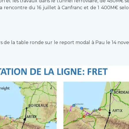
ion et les travaux dans le tunnel ferroviaire, de 450M
 rencontre du 16 juillet à Canfranc et de 1 400M€ selon
rs de la table ronde sur le report modal à Pau le 14 novem