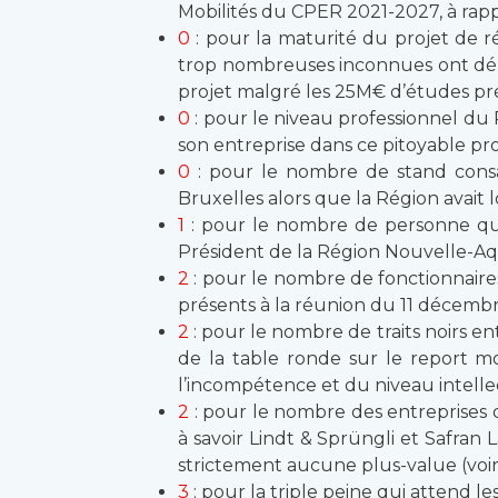
Mobilités du CPER 2021-2027, à rapp
0
: pour la maturité du projet de r
trop nombreuses inconnues ont démo
projet malgré les 25M€ d’études p
0
: pour le niveau professionnel du 
son entreprise dans ce pitoyable pro
0
: pour le nombre de stand consac
Bruxelles alors que la Région avait 
1
: pour le nombre de personne qui a
Président de la Région Nouvelle-Aqui
2
: pour le nombre de fonctionnaires
présents à la réunion du 11 décembre
2
: pour le nombre de traits noirs en
de la table ronde sur le report m
l’incompétence et du niveau intelle
2
: pour le nombre des entreprises d’
à savoir Lindt & Sprüngli et Safran
strictement aucune plus-value (voir
3
: pour la triple peine qui attend l