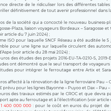
e directe de le ridiculiser lors des différentes table
ller définitivement de tout avenir professionnel dans la f
uros de la société qui a concocté le nouveau business-p
gosse-Plaza, liaison voyageurs Bordeaux – Saragosse et t
r article du 7 juin 2024) ;
rme ISO pour laquelle SNCF Réseau a été auditée le 5
ble pour une ligne sur laquelle circulent des automot
’Aspe (voir article du 28 mai 2024) ;
euros des études des projets 2016-EU-TA-0210-S, 201
tudes ont démontré que le seul transport de voyageurs d
 études pour intégrer le ferroutage entre Artix et Sar
os affecté à la rénovation de la ligne ferroviaire Pau –
prévu pour les lignes Bayonne – Puyoo et Dax – Pau – Tar
uros des travaux estimés par le CROC et que devra pa
ort apte au ferroutage et à l’électrification (voir articl
u
1 400 000 000
: pour le coût en euros du projet de r