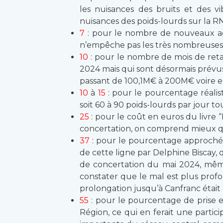
les nuisances des bruits et des vi
nuisances des poids-lourds sur la R
7
: pour le nombre de nouveaux ag
n’empêche pas les très nombreuses a
10
: pour le nombre de mois de reta
2024 mais qui sont désormais prévus
passant de 100,1M€ à 200M€ voire enco
10
à
15
: pour le pourcentage réalist
soit 60 à 90 poids-lourds par jour t
25
: pour le coût en euros du livre
concertation, on comprend mieux qu’e
37
: pour le pourcentage approché d
de cette ligne par Delphine Biscay,
de concertation du mai 2024, même 
constater que le mal est plus profon
prolongation jusqu’à Canfranc était 
55
: pour le pourcentage de prise e
Région, ce qui en ferait une partic