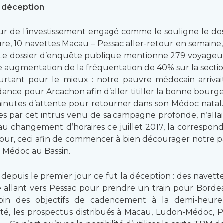
a déception
eur de l’investissement engagé comme le souligne le doss
re, 10 navettes Macau – Pessac aller-retour en semaine
e. Le dossier d’enquête publique mentionne 279 voyageu
e augmentation de la fréquentation de 40% sur la secti
pourtant pour le mieux : notre pauvre médocain arriva
ance pour Arcachon afin d’aller titiller la bonne bourgeo
7 minutes d’attente pour retourner dans son Médoc natal
par cet intrus venu de sa campagne profonde, n’allait
au changement d’horaires de juillet 2017, la correspon
retour, ceci afin de commencer à bien décourager notre 
e Médoc au Bassin.
, depuis le premier jour ce fut la déception : des nave
e allant vers Pessac pour prendre un train pour Borde
en loin des objectifs de cadencement à la demi-heu
cité, les prospectus distribués à Macau, Ludon-Médoc, 