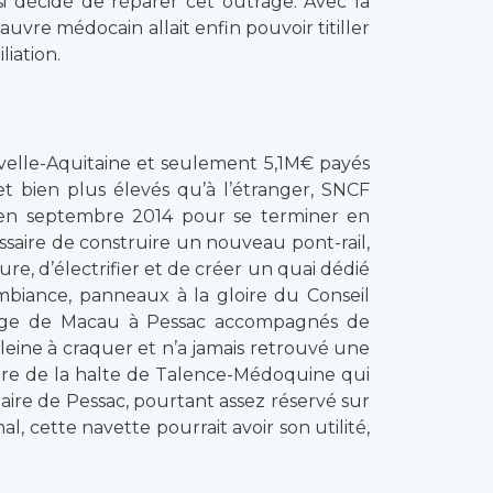
si décidé de réparer cet outrage. Avec la
pauvre médocain allait enfin pouvoir titiller
iation.
velle-Aquitaine et seulement 5,1M€ payés
t bien plus élevés qu’à l’étranger, SNCF
 en septembre 2014 pour se terminer en
ssaire de construire un nouveau pont-rail,
ture, d’électrifier et de créer un quai dédié
ambiance, panneaux à la gloire du Conseil
voyage de Macau à Pessac accompagnés de
leine à craquer et n’a jamais retrouvé une
ture de la halte de Talence-Médoquine qui
aire de Pessac, pourtant assez réservé sur
l, cette navette pourrait avoir son utilité,