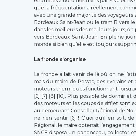
enquêtes à bord des trains par Kisio et BV
que la fréquentation a réellement comme
avec une grande majorité des voyageurs s’
Bordeaux Saint-Jean ou le tram B vers le d
dans les meilleurs des meilleurs jours, 
vers Bordeaux Saint-Jean. En pleine jou
monde si bien qu’elle est toujours suppri
La fronde s’organise
La fronde allait venir de là où on ne l’
mais du maire de Pessac, des riverains et 
moteurs thermiques fonctionnant lorsque le
[6] [7] [8] [10]. Plus possible de dormir
des moteurs et les coups de sifflet sont e
au demeurant Conseiller Régional de Nouvel
ne rien sentir [6] ! Quoi qu’il en soit,
Régional, le maire obtenait l’engagement q
SNCF disposa un panonceau, collector et