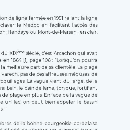
ion de ligne fermée en 1951 reliant la ligne
claver le Médoc en facilitant l’accès des
on, Hendaye ou Mont-de-Marsan : en clair,
ème
u du XIX
siècle, c’est Arcachon qui avait
à en 1864 [1] page 106 : “Lorsqu’on pourra
a meilleure part de sa clientèle. La plage
de varech, pas de ces affreuses méduses, de
oquillages. La vague vient du large, de la
i bain, le bain de lame, tonique, fortifiant
s de plage en plus. En face de la vague de
ée un lac, on peut bien appeler le bassin
s.”
mbres de la bonne bourgeoisie bordelaise