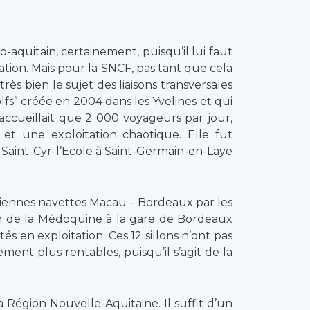
o-aquitain, certainement, puisqu’il lui faut
tion. Mais pour la SNCF, pas tant que cela
ès bien le sujet des liaisons transversales
lfs” créée en 2004 dans les Yvelines et qui
’accueillait que 2 000 voyageurs par jour,
et une exploitation chaotique. Elle fut
 Saint-Cyr-l’Ecole à Saint-Germain-en-Laye
ciennes navettes Macau – Bordeaux par les
tion de la Médoquine à la gare de Bordeaux
és en exploitation. Ces 12 sillons n’ont pas
ent plus rentables, puisqu’il s’agit de la
 Région Nouvelle-Aquitaine. Il suffit d’un