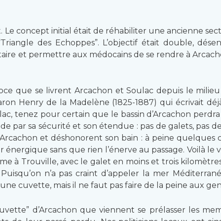
Le concept initial était de réhabiliter une ancienne sect
Triangle des Echoppes”. L’objectif était double, désen
aire et permettre aux médocains de se rendre à Arcach
éroce que se livrent Arcachon et Soulac depuis le milie
 baron Henry de la Madelène (1825-1887) qui écrivait déj
, tenez pour certain que le bassin d’Arcachon perdra l
nde par sa sécurité et son étendue : pas de galets, pas 
 Arcachon et déshonorent son bain : à peine quelques c
 énergique sans que rien l’énerve au passage. Voilà le vra
e à Trouville, avec le galet en moins et trois kilomètre
. Puisqu’on n’a pas craint d’appeler la mer Méditerran
une cuvette, mais il ne faut pas faire de la peine aux gen
“cuvette” d’Arcachon que viennent se prélasser les me