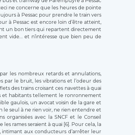
BM de bus et tramway de Parempuyre à Pessac
eci ne concerne que les heures de pointe
ujours à Pessac pour prendre le train vers
ur à Pessac est encore loin d’être atteint,
nt un bon tiers qui repartent directement
ent vide… et n’intéresse que bien peu de
 par les nombreux retards et annulations,
par le bruit, les vibrations et l’odeur des
ts des trains croisant ces navettes à quai
nts et habitants tellement le ronronnement
ble gaulois, un avocat voisin de la gare et
le seul à ne rien voir, ne rien entendre et
ons organisées avec la SNCF et le Conseil
es rames seraient à quai [6]. Pour cela, la
 intimant aux conducteurs d’arrêter leur