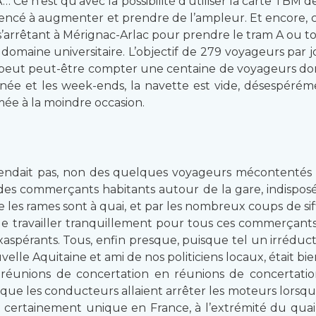
A… Ce n’est qu’avec la possibilité d’utiliser la carte T
ncé à augmenter et prendre de l’ampleur. Et encore, c
arrêtant à Mérignac-Arlac pour prendre le tram A ou to
omaine universitaire. L’objectif de 279 voyageurs par jo
on peut peut-être compter une centaine de voyageurs do
rnée et les week-ends, la navette est vide, désespérém
mée à la moindre occasion.
attendait pas, non des quelques voyageurs mécontentés
des commerçants habitants autour de la gare, indisposés 
s rames sont à quai, et par les nombreux coups de siffle
 et de travailler tranquillement pour tous ces commerça
xaspérants. Tous, enfin presque, puisque tel un irréducti
le Aquitaine et ami de nos politiciens locaux, était bien 
 de réunions de concertation en réunions de concertati
ue les conducteurs allaient arrêter les moteurs lorsque l
 certainement unique en France, à l’extrémité du quai,