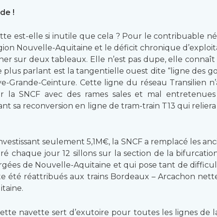
de !
te est-elle si inutile que cela ? Pour le contribuable né
on Nouvelle-Aquitaine et le déficit chronique d’exploita
 sur deux tableaux. Elle n’est pas dupe, elle connaît tr
 plus parlant est la tangentielle ouest dite “ligne des go
aye-Grande-Ceinture. Cette ligne du réseau Transilien n
par la SNCF avec des rames sales et mal entretenues 
t sa reconversion en ligne de tram-train T13 qui reliera
nvestissant seulement 5,1M€, la SNCF a remplacé les an
ré chaque jour 12 sillons sur la section de la bifurca
rgées de Nouvelle-Aquitaine et qui pose tant de difficult
 été réattribués aux trains Bordeaux – Arcachon nettem
itaine.
e navette sert d’exutoire pour toutes les lignes de la