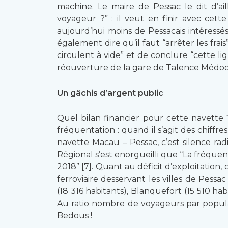
machine. Le maire de Pessac le dit d’ail
voyageur ?” : il veut en finir avec cet
aujourd’hui moins de Pessacais intéressés 
également dire qu’il faut “arrêter les fra
circulent à vide” et de conclure “cette li
réouverture de la gare de Talence Médoqui
Un gâchis d’argent public
Quel bilan financier pour cette navette ?
fréquentation : quand il s’agit des chiff
navette Macau – Pessac, c’est silence rad
Régional s’est enorgueilli que “La fréque
2018” [7]. Quant au déficit d’exploitation
ferroviaire desservant les villes de Pess
(18 316 habitants), Blanquefort (15 510 h
Au ratio nombre de voyageurs par populat
Bedous !