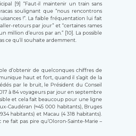
ipal [9] “Faut-il maintenir un train sans
 tracas soulignant que “nous rencontrons
ances !”. La faible fréquentation lui fait
ller-retours par jour” et “certaines rames
 million d’euros par an.” [10]. La possible
as ce qu’il souhaite ardemment.
sible d’obtenir de quelconques chiffres de
unique haut et fort, quand il s’agit de la
édés par le bruit, le Président du Conseil
 2017 à 84 voyageurs par jour en septembre
usible et cela fait beaucoup pour une ligne
deaux-Caudéran (≈45 000 habitants), Bruges
934 habitants) et Macau (4 318 habitants).
ne fait pas pire qu’Oloron-Sainte-Marie –