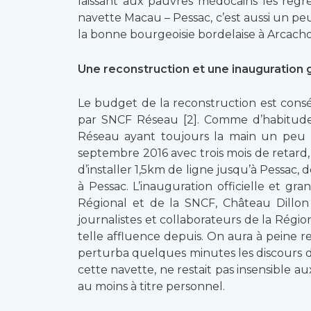
laissant aux pauvres médocains les regre
navette Macau – Pessac, c’est aussi un peu l
la bonne bourgeoisie bordelaise à Arcacho
Une reconstruction et une inauguration 
Le budget de la reconstruction est cons
par SNCF Réseau [2]. Comme d’habitude, 
Réseau ayant toujours la main un peu 
septembre 2016 avec trois mois de retard,
d’installer 1,5km de ligne jusqu’à Pessac, de
à Pessac. L’inauguration officielle et g
Régional et de la SNCF, Château Dillon
journalistes et collaborateurs de la Régi
telle affluence depuis. On aura à peine 
perturba quelques minutes les discours de
cette navette, ne restait pas insensible au
au moins à titre personnel.