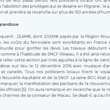
ts de leur passé perdu. Nos politiciens locaux ont ain
’abolition des privilèges qui se dessine en filigrane : le 
n et prendre sa revanche sur plus de 150 années d’humil
grandiose
équent : 25,6M€, dont 20,5M€ payés par la Région Nou
les coûts du ferroviaire sont exorbitants en France e
lourde pour gonfler les devis. Les travaux débutent
 comme à l’habitude de SNCF Réseau. Il a été ainsi néce
 relier cette section par trois aiguilles à la ligne de cein
randiose eut lieu le 12 décembre 2016 avec musique d’
 et canelés. Tous nos politiciens locaux firent le 
on Nouvelle-Aquitaine et de la SNCF. La rame BGC était p
remarquer la manifestation des partisans de la réouver
s officiels [5]. On aura remarqué en revanche que le m
x charmes de sa consœur de Macau. Se disait-il, qu’au fina