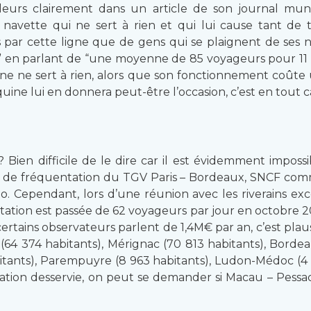
leurs clairement dans un article de son journal munic
te navette qui ne sert à rien et qui lui cause tant de
par cette ligne que de gens qui se plaignent de ses nuis
is” en parlant de “une moyenne de 85 voyageurs pour 11 a
gne ne sert à rien, alors que son fonctionnement coûte un
ne lui en donnera peut-être l’occasion, c’est en tout c
 Bien difficile de le dire car il est évidemment impos
res de fréquentation du TGV Paris – Bordeaux, SNCF comm
io. Cependant, lors d’une réunion avec les riverains exc
ntation est passée de 62 voyageurs par jour en octobre
, certains observateurs parlent de 1,4M€ par an, c’est pla
ac (64 374 habitants), Mérignac (70 813 habitants), Bor
abitants), Parempuyre (8 963 habitants), Ludon-Médoc (4 
ion desservie, on peut se demander si Macau – Pessac 