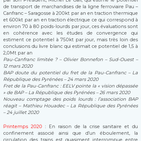
par son Président, Michel Le Gall, qui estime le potentiel
de transport de marchandises de la ligne ferroviaire Pau –
Canfranc – Saragosse à 200kt par an en traction thermique
et 600kt par an en traction électrique ce qui correspond à
environ 70 à 80 poids-lourds par jour, ces évaluations sont
en cohérence avec les études de convergence qui
estiment ce potentiel à 750kt par jour, mais très loin des
conclusions du livre blanc qui estimait ce potentiel de 1,5 à
2,0Mt par an
Pau-Canfranc limitée ? – Olivier Bonnefon – Sud-Ouest –
12 mars 2020
BAP doute du potentiel du fret de la Pau-Canfranc – La
République des Pyrénées – 24 mars 2020
Fret de la Pau-Canfranc : EELV pointe la « vision dépassée
» de BAP – La République des Pyrénées – 26 mars 2020
Nouveau comptage des poids lourds : l’association BAP
réagit – Mathieu Houadec – La République des Pyrénées
– 24 juillet 2020
Printemps 2020
: En raison de la crise sanitaire et du
confinement associé ainsi que d’un éboulement, la
circulation des trains est quasiment interrompue entre