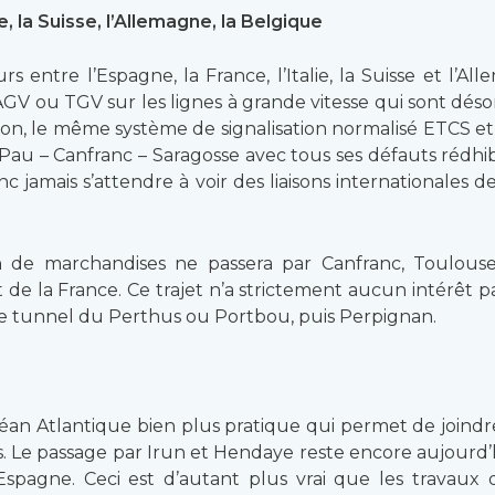
ie, la Suisse, l’Allemagne, la Belgique
 entre l’Espagne, la France, l’Italie, la Suisse et l’Al
 AGV ou TGV sur les lignes à grande vitesse qui sont dé
on, le même système de signalisation normalisé ETCS et 
 Pau – Canfranc – Saragosse avec tous ses défauts rédhi
c jamais s’attendre à voir des liaisons internationales 
e marchandises ne passera par Canfranc, Toulouse 
st de la France. Ce trajet n’a strictement aucun intérêt p
le tunnel du Perthus ou Portbou, puis Perpignan.
an Atlantique bien plus pratique qui permet de joindre l
s. Le passage par Irun et Hendaye reste encore aujourd’h
 l’Espagne. Ceci est d’autant plus vrai que les travau