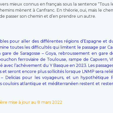
es vers mieux connus en français sous la sentence “Tous 
s chemins mènent à Canfranc. En théorie, oui, mais le 
e de passer son chemin et d’en prendre un autre.
ibles pour aller des différentes régions d’Espagne et d
amine toutes les difficultés qui limitent le passage par 
 la gare de Saragosse – Goya, rebroussement en gare 
ouchon ferroviaire de Toulouse, rampe de Capvern, 
lité avec l’achèvement du Y Basque en 2023. Les passage
s et seront encore plus sollicités lorsque LNMP sera rel
– Delicias pour les voyageurs, et un hypothétique
les couloirs atlantique et méditerranéen restent et reste
ière mise à jour au 8 mars 2022