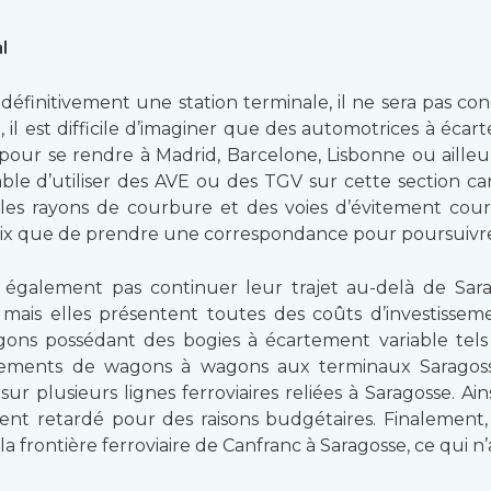
l
éfinitivement une station terminale, il ne sera pas conc
, il est difficile d’imaginer que des automotrices à éca
es pour se rendre à Madrid, Barcelone, Lisbonne ou aille
eable d’utiliser des AVE ou des TGV sur cette section ca
aibles rayons de courbure et des voies d’évitement cou
choix que de prendre une correspondance pour poursuivr
également pas continuer leur trajet au-delà de Sarag
nt mais elles présentent toutes des coûts d’investisse
 wagons possédant des bogies à écartement variable te
ordements de wagons à wagons aux terminaux Saragosse
 sur plusieurs lignes ferroviaires reliées à Saragosse. Ai
nt retardé pour des raisons budgétaires. Finalement, 
a frontière ferroviaire de Canfranc à Saragosse, ce qui 