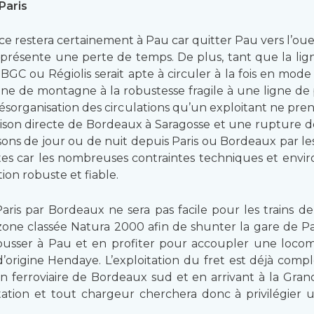
Paris
ce restera certainement à Pau car quitter Pau vers l’ou
eprésente une perte de temps. De plus, tant que la lig
BGC ou Régiolis serait apte à circuler à la fois en mode
igne de montagne à la robustesse fragile à une ligne de 
organisation des circulations qu’un exploitant ne prendr
iaison directe de Bordeaux à Saragosse et une rupture
ons de jour ou de nuit depuis Paris ou Bordeaux par les 
stes car les nombreuses contraintes techniques et env
on robuste et fiable.
aris par Bordeaux ne sera pas facile pour les trains d
 zone classée Natura 2000 afin de shunter la gare de P
rousser à Pau et en profiter pour accoupler une locom
’origine Hendaye. L’exploitation du fret est déjà comp
ferroviaire de Bordeaux sud et en arrivant à la Gran
itation et tout chargeur cherchera donc à privilégier u