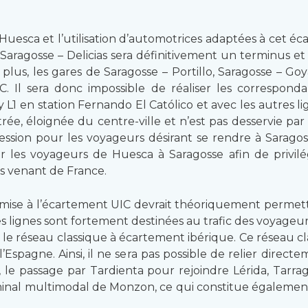
Huesca et l’utilisation d’automotrices adaptées à cet 
 Saragosse – Delicias sera définitivement un terminus et 
 plus, les gares de Saragosse – Portillo, Saragosse – Go
IC. Il sera donc impossible de réaliser les correspon
L1 en station Fernando El Católico et avec les autres li
rée, éloignée du centre-ville et n’est pas desservie par 
ession pour les voyageurs désirant se rendre à Saragos
pour les voyageurs de Huesca à Saragosse afin de privi
s venant de France.
 mise à l’écartement UIC devrait théoriquement permettr
ces lignes sont fortement destinées au trafic des voyage
 le réseau classique à écartement ibérique. Ce réseau cl
l’Espagne. Ainsi, il ne sera pas possible de relier direc
 le passage par Tardienta pour rejoindre Lérida, Tarrag
terminal multimodal de Monzon, ce qui constitue égalemen