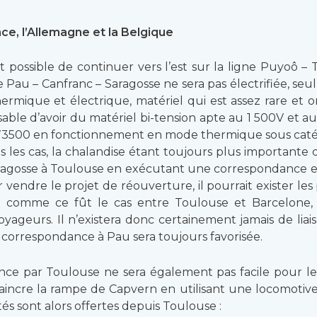
nce, l’Allemagne et la Belgique
 possible de continuer vers l’est sur la ligne Puyoô – 
e Pau – Canfranc – Saragosse ne sera pas électrifiée, se
thermique et électrique, matériel qui est assez rare et
ble d’avoir du matériel bi-tension apte au 1 500V et au 
 X73500 en fonctionnement en mode thermique sous catén
 les cas, la chalandise étant toujours plus importante
de Saragosse à Toulouse en exécutant une correspondance
 vendre le projet de réouverture, il pourrait exister le
et comme ce fût le cas entre Toulouse et Barcelone, un
geurs. Il n’existera donc certainement jamais de liai
correspondance à Pau sera toujours favorisée.
ance par Toulouse ne sera également pas facile pour les
vaincre la rampe de Capvern en utilisant une locomotiv
tés sont alors offertes depuis Toulouse :