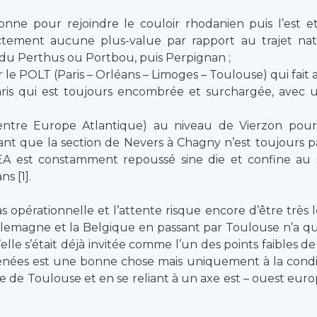
bonne pour rejoindre le couloir rhodanien puis l’est e
rictement aucune plus-value par rapport au trajet na
du Perthus ou Portbou, puis Perpignan ;
 le POLT (Paris – Orléans – Limoges – Toulouse) qui fait ar
aris qui est toujours encombrée et surchargée, avec u
entre Europe Atlantique) au niveau de Vierzon pour r
ant que la section de Nevers à Chagny n’est toujours pa
CEA est constamment repoussé sine die et confine au
s [1].
opérationnelle et l’attente risque encore d’être très lo
 l’Allemagne et la Belgique en passant par Toulouse n’a 
le s’était déjà invitée comme l’un des points faibles de
rénées est une bonne chose mais uniquement à la conditi
 de Toulouse et en se reliant à un axe est – ouest euro