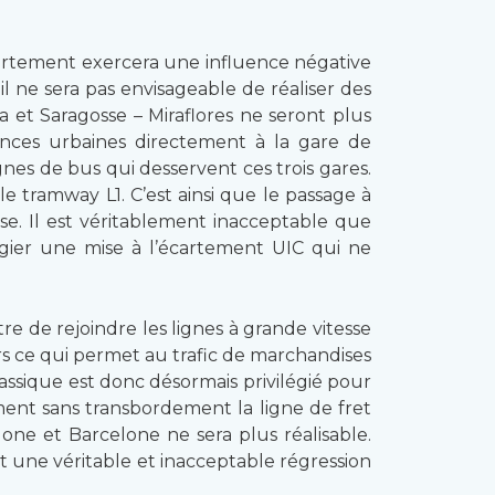
écartement exercera une influence négative
il ne sera pas envisageable de réaliser des
ya et Saragosse – Miraflores ne seront plus
dances urbaines directement à la gare de
gnes de bus qui desservent ces trois gares.
le tramway L1. C’est ainsi que le passage à
se. Il est véritablement inacceptable que
légier une mise à l’écartement UIC qui ne
e de rejoindre les lignes à grande vitesse
urs ce qui permet au trafic de marchandises
assique est donc désormais privilégié pour
tement sans transbordement la ligne de fret
one et Barcelone ne sera plus réalisable.
t une véritable et inacceptable régression