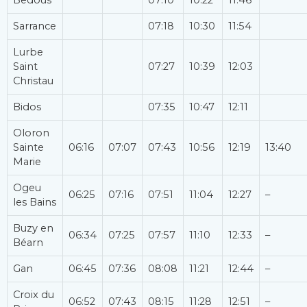
Sarrance
07:18
10:30
11:54
Lurbe
Saint
07:27
10:39
12:03
Christau
Bidos
07:35
10:47
12:11
Oloron
Sainte
06:16
07:07
07:43
10:56
12:19
13:40
Marie
Ogeu
06:25
07:16
07:51
11:04
12:27
–
les Bains
Buzy en
06:34
07:25
07:57
11:10
12:33
–
Béarn
Gan
06:45
07:36
08:08
11:21
12:44
–
Croix du
06:52
07:43
08:15
11:28
12:51
–