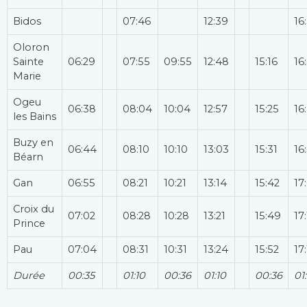
Bidos
07:46
12:39
16
Oloron
Sainte
06:29
07:55
09:55
12:48
15:16
16
Marie
Ogeu
06:38
08:04
10:04
12:57
15:25
16
les Bains
Buzy en
06:44
08:10
10:10
13:03
15:31
16
Béarn
Gan
06:55
08:21
10:21
13:14
15:42
17
Croix du
07:02
08:28
10:28
13:21
15:49
17
Prince
Pau
07:04
08:31
10:31
13:24
15:52
17
Durée
00:35
01:10
00:36
01:10
00:36
01