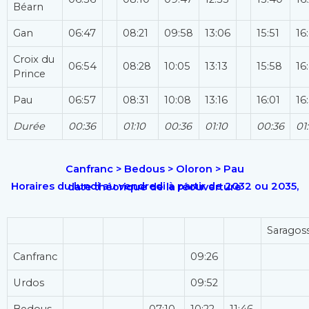
Béarn
Gan
06:47
08:21
09:58
13:06
15:51
16
Croix du
06:54
08:28
10:05
13:13
15:58
16
Prince
Pau
06:57
08:31
10:08
13:16
16:01
16
Durée
00:36
01:10
00:36
01:10
00:36
01
Canfranc > Bedous > Oloron > Pau
Horaires du lundi au vendredi à partir de 2032 ou 2035, date théorique de la réouverture
Saragos
Canfranc
09:26
Urdos
09:52
Bedous
07:10
10:22
11:46