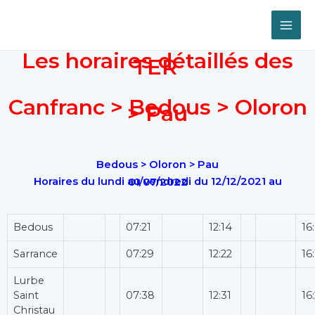
Les horaires détaillés des
TER
Canfranc > Bedous > Oloron
> Pau
Bedous > Oloron > Pau
Horaires du lundi au vendredi du 12/12/2021 au 01/07/2022
Bedous
07:21
12:14
16
Sarrance
07:29
12:22
16
Lurbe
Saint
07:38
12:31
16
Christau