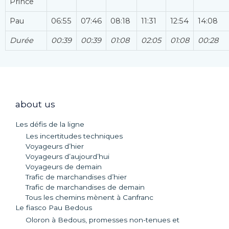
Prince
Pau
06:55
07:46
08:18
11:31
12:54
14:08
Durée
00:39
00:39
01:08
02:05
01:08
00:28
about us
Les défis de la ligne
Les incertitudes techniques
Voyageurs d’hier
Voyageurs d’aujourd’hui
Voyageurs de demain
Trafic de marchandises d’hier
Trafic de marchandises de demain
Tous les chemins mènent à Canfranc
Le fiasco Pau Bedous
Oloron à Bedous, promesses non-tenues et