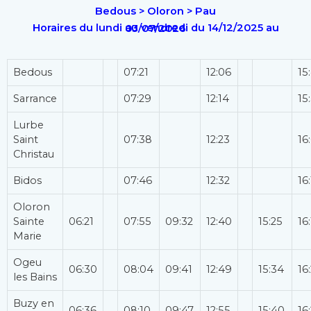
Bedous > Oloron > Pau
Horaires du lundi au vendredi du 14/12/2025 au 03/07/2026
Bedous
07:21
12:06
15
Sarrance
07:29
12:14
15
Lurbe
Saint
07:38
12:23
16
Christau
Bidos
07:46
12:32
16
Oloron
Sainte
06:21
07:55
09:32
12:40
15:25
16
Marie
Ogeu
06:30
08:04
09:41
12:49
15:34
16
les Bains
Buzy en
06:36
08:10
09:47
12:55
15:40
16