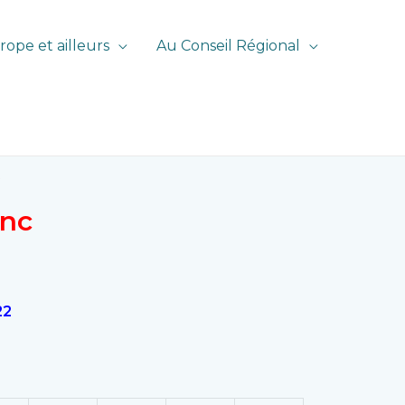
rope et ailleurs
Au Conseil Régional
R
anc
22