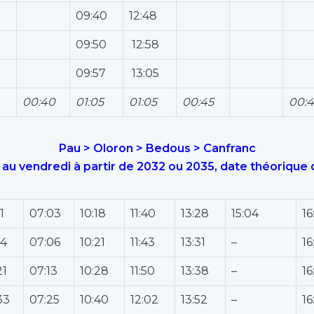
09:40
12:48
09:50
12:58
09:57
13:05
00:40
01:05
01:05
00:45
00:
Pau > Oloron > Bedous > Canfranc
i au vendredi à partir de 2032 ou 2035, date théorique 
1
07:03
10:18
11:40
13:28
15:04
16
14
07:06
10:21
11:43
13:31
–
16
21
07:13
10:28
11:50
13:38
–
16
33
07:25
10:40
12:02
13:52
–
16