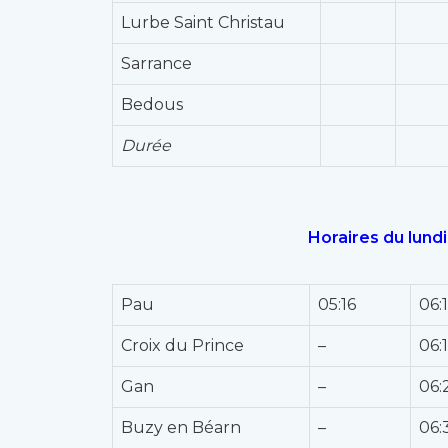
Lurbe Saint Christau
Sarrance
Bedous
Durée
Horaires du lund
Pau
05:16
06:1
Croix du Prince
–
06:
Gan
–
06:
Buzy en Béarn
–
06: