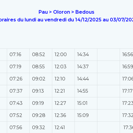
Pau > Oloron > Bedous
raires du lundi au vendredi du 14/12/2025 au 03/07/2
07:16
08:52
12:00
14:34
16:56
07:19
08:55
12:03
14:37
16:5
07:26
09:02
12:10
14:44
17:0
07:37
09:13
12:21
14:55
17:17
07:43
09:19
12:27
15:01
17:2
07:52
09:28
12:36
15:09
17:3
07:56
09:32
12:41
17:3