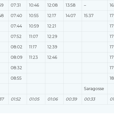
39
07:31
10:46
12:08
13:58
–
16
48
07:40
10:55
12:17
14:07
15:37
17
07:44
10:59
12:21
17
07:52
11:07
12:29
17
08:02
11:17
12:39
17
08:09
11:23
12:46
17
08:32
17
08:55
18
Saragosse
37
01:52
01:05
01:06
00:39
00:33
01