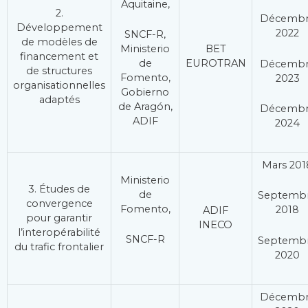
Aquitaine,
2.
Décemb
Développement
2022
SNCF-R,
de modèles de
BET
Ministerio
financement et
EUROTRAN
de
Décemb
de structures
Fomento,
2023
organisationnelles
Gobierno
adaptés
de Aragón,
Décemb
ADIF
2024
Mars 201
Ministerio
3. Études de
de
Septemb
convergence
Fomento,
2018
ADIF
pour garantir
INECO
l’interopérabilité
SNCF-R
Septemb
du trafic frontalier
2020
Décemb