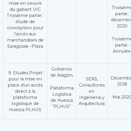
mise en oeuvre
Troisièm
du gabarit UIC
partie :
Troisième partie :
décembr
étude de
2020
conception pour
l’accès aux
Troisièm
marchandises de
partie :
Saragosse -Plaza
Annulé
Gobierno
9. Etudes Projet
de Aragón,
Décemb
pour la mise en
SERS,
2018
place d’un accès
Consultores
Plataforma
direct à la
en
Logística
Mai 202
plateforme
Ingeniería y
de Huesca
logistique de
Arquitectura
“PLHUS”
Huesca PLHUS