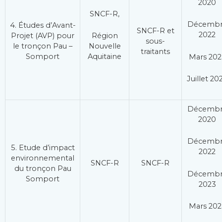
2020
SNCF-R,
Décemb
4. Études d’Avant-
SNCF-R et
2022
Projet (AVP) pour
Région
sous-
le tronçon Pau –
Nouvelle
traitants
Somport
Aquitaine
Mars 202
Juillet 20
Décemb
2020
Décemb
5. Etude d’impact
2022
environnemental
SNCF-R
SNCF-R
du tronçon Pau
Décemb
Somport
2023
Mars 202