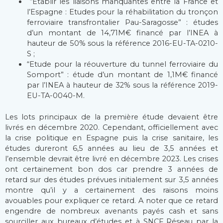
“Etablir les liaisons manquantes entre la France et
l’Espagne : Etudes pour la réhabilitation du tronçon
ferroviaire transfrontalier Pau-Saragosse” : études
d’un montant de 14,71M€ financé par l’INEA à
hauteur de 50% sous la référence 2016-EU-TA-0210-
S ;
“Etude pour la réouverture du tunnel ferroviaire du
Somport” : étude d’un montant de 1,1M€ financé
par l’INEA à hauteur de 32% sous la référence 2019-
EU-TA-0040-M.
Les lots principaux de la première étude devaient être
livrés en décembre 2020. Cependant, officiellement avec
la crise politique en Espagne puis la crise sanitaire, les
études dureront 6,5 années au lieu de 3,5 années et
l’ensemble devrait être livré en décembre 2023. Les crises
ont certainement bon dos car prendre 3 années de
retard sur des études prévues initialement sur 3,5 années
montre qu’il y a certainement des raisons moins
avouables pour expliquer ce retard. A noter que ce retard
engendre de nombreux avenants payés cash et sans
sourciller aux bureaux d’études et à SNCF Réseau par la